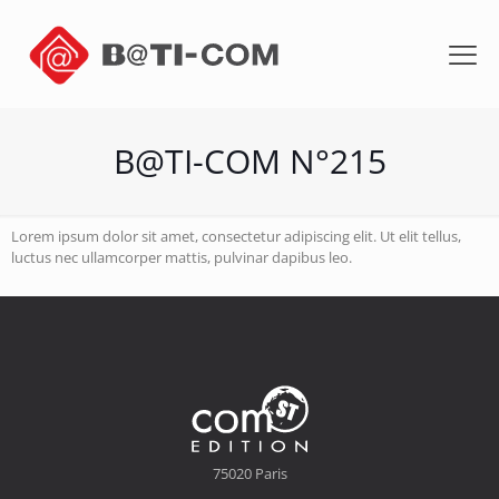
B@TI-COM N°215
Lorem ipsum dolor sit amet, consectetur adipiscing elit. Ut elit tellus,
luctus nec ullamcorper mattis, pulvinar dapibus leo.
75020 Paris