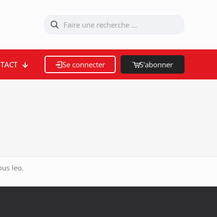
TACT
Se connecter
S'abonner
bus leo.