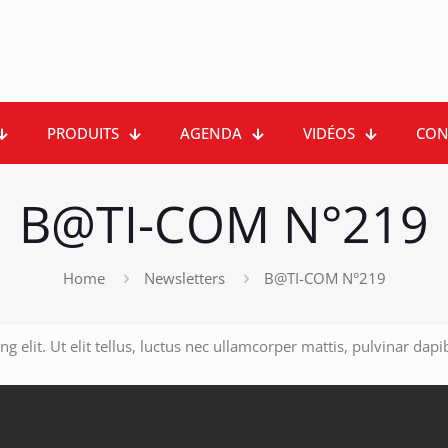
PRODUITS
AGENDA
VIDÉOS
CON
B@TI-COM N°219
Home
Newsletters
B@TI-COM N°219
 elit. Ut elit tellus, luctus nec ullamcorper mattis, pulvinar dapi