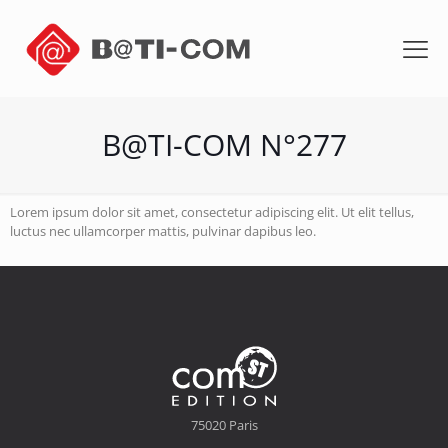
B@TI-COM N°277
Lorem ipsum dolor sit amet, consectetur adipiscing elit. Ut elit tellus,
luctus nec ullamcorper mattis, pulvinar dapibus leo.
75020 Paris